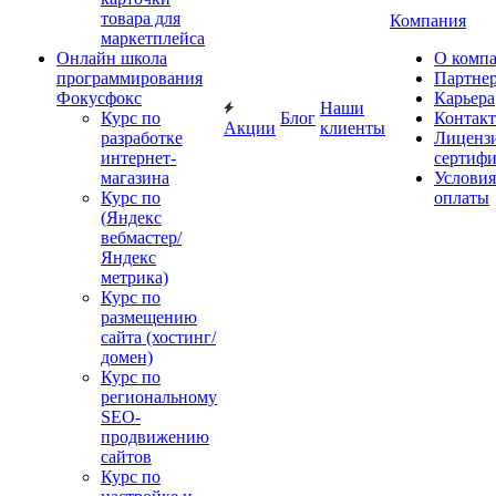
товара для
Компания
маркетплейса
Онлайн школа
О комп
программирования
Партне
Фокусфокс
Карьера
Наши
Курс по
Блог
Контак
Акции
клиенты
разработке
Лиценз
интернет-
сертиф
магазина
Условия
Курс по
оплаты
(Яндекс
вебмастер/
Яндекс
метрика)
Курс по
размещению
сайта (хостинг/
домен)
Курс по
региональному
SEO-
продвижению
сайтов
Курс по