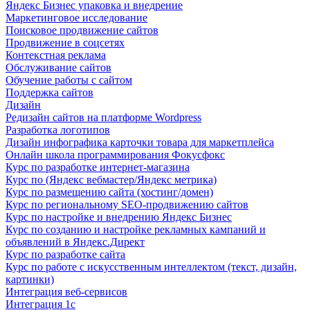
Яндекс Бизнес упаковка и внедрение
Маркетинговое исследование
Поисковое продвижение сайтов
Продвижение в соцсетях
Контекстная реклама
Обслуживание сайтов
Обучение работы с сайтом
Поддержка сайтов
Дизайн
Редизайн сайтов на платформе Wordpress
Разработка логотипов
Дизайн инфографика карточки товара для маркетплейса
Онлайн школа программирования Фокусфокс
Курс по разработке интернет-магазина
Курс по (Яндекс вебмастер/Яндекс метрика)
Курс по размещению сайта (хостинг/домен)
Курс по региональному SEO-продвижению сайтов
Курс по настройке и внедрению Яндекс Бизнес
Курс по созданию и настройке рекламных кампаний и
объявлений в Яндекс.Директ
Курс по разработке сайта
Курс по работе с искусственным интеллектом (текст, дизайн,
картинки)
Интеграция веб-сервисов
Интеграция 1с