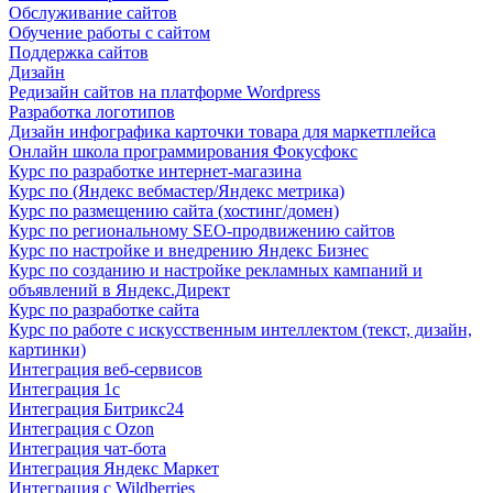
Обслуживание сайтов
Обучение работы с сайтом
Поддержка сайтов
Дизайн
Редизайн сайтов на платформе Wordpress
Разработка логотипов
Дизайн инфографика карточки товара для маркетплейса
Онлайн школа программирования Фокусфокс
Курс по разработке интернет-магазина
Курс по (Яндекс вебмастер/Яндекс метрика)
Курс по размещению сайта (хостинг/домен)
Курс по региональному SEO-продвижению сайтов
Курс по настройке и внедрению Яндекс Бизнес
Курс по созданию и настройке рекламных кампаний и
объявлений в Яндекс.Директ
Курс по разработке сайта
Курс по работе с искусственным интеллектом (текст, дизайн,
картинки)
Интеграция веб-сервисов
Интеграция 1с
Интеграция Битрикс24
Интеграция с Ozon
Интеграция чат-бота
Интеграция Яндекс Маркет
Интеграция с Wildberries