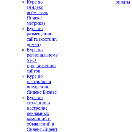
Курс по
оплаты
(Яндекс
вебмастер/
Яндекс
метрика)
Курс по
размещению
сайта (хостинг/
домен)
Курс по
региональному
SEO-
продвижению
сайтов
Курс по
настройке и
внедрению
Яндекс Бизнес
Курс по
созданию и
настройке
рекламных
кампаний и
объявлений в
Яндекс.Директ