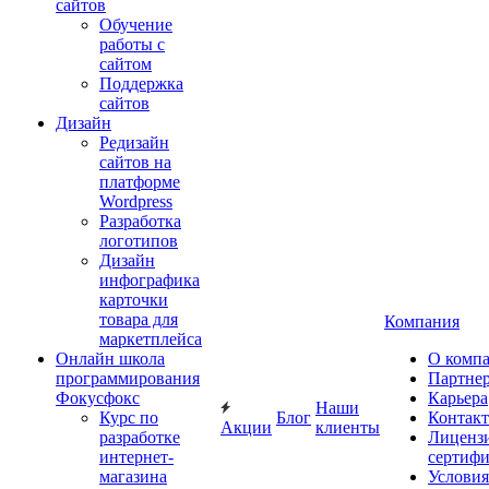
сайтов
Обучение
работы с
сайтом
Поддержка
сайтов
Дизайн
Редизайн
сайтов на
платформе
Wordpress
Разработка
логотипов
Дизайн
инфографика
карточки
товара для
Компания
маркетплейса
Онлайн школа
О комп
программирования
Партне
Фокусфокс
Карьера
Наши
Курс по
Блог
Контак
Акции
клиенты
разработке
Лиценз
интернет-
сертиф
магазина
Условия